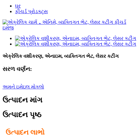
ઘર
ફીચર્ડ પ્રોડક્ટ્સ
એક્રેલિક વશીકરણ, એનાઇમ, વ્યક્તિગત ભેટ, લેસર કટીંગ
સરળ વર્ણન:
અમને ઇમેઇલ મોકલો
ઉત્પાદન માંગ
ઉત્પાદન પૃષ્ઠ
ઉત્પાદન લાભો