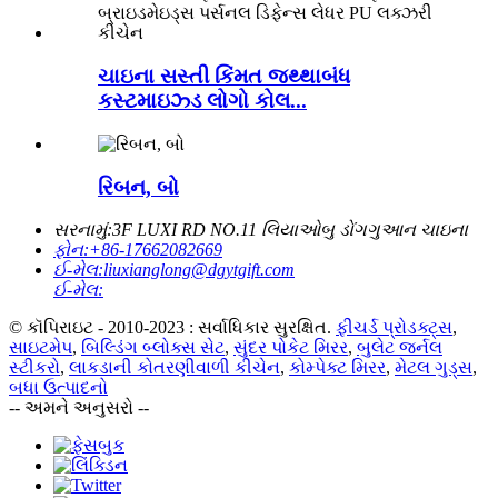
ચાઇના સસ્તી કિંમત જથ્થાબંધ
કસ્ટમાઇઝ્ડ લોગો કોલ...
રિબન, બો
સરનામું:
3F LUXI RD NO.11 લિયાઓબુ ડોંગગુઆન ચાઇના
ફોન:
+86-17662082669
ઈ-મેલ:
liuxianglong@dgytgift.com
ઈ-મેલ:
© કૉપિરાઇટ - 2010-2023 : સર્વાધિકાર સુરક્ષિત.
ફીચર્ડ પ્રોડક્ટ્સ
,
સાઇટમેપ
,
બિલ્ડિંગ બ્લોક્સ સેટ
,
સુંદર પોકેટ મિરર
,
બુલેટ જર્નલ
સ્ટીકરો
,
લાકડાની કોતરણીવાળી કીચેન
,
કોમ્પેક્ટ મિરર
,
મેટલ ગુડ્સ
,
બધા ઉત્પાદનો
-- અમને અનુસરો --