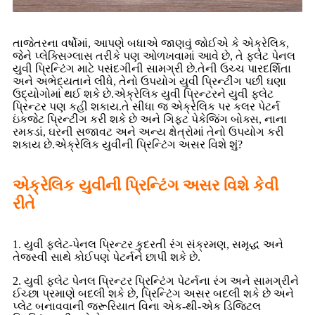
તાજેતરના વર્ષોમાં, આપણે બધાએ જાણવું જોઈએ કે એક્રેલિક,
જેને પ્લેક્સિગ્લાસ તરીકે પણ ઓળખવામાં આવે છે, તે ફ્લેટ પેનલ
યુવી પ્રિન્ટિંગ માટે પસંદગીની સામગ્રી છે.તેની ઉચ્ચ પારદર્શિતા
અને અભેદ્યતાને લીધે, તેનો ઉપયોગ યુવી પ્રિન્ટીંગ પછી ઘણા
ઉદ્યોગોમાં થઈ શકે છે.એક્રેલિક યુવી પ્રિન્ટરને યુવી ફ્લેટ
પ્રિન્ટર પણ કહી શકાય.તે સીધા જ એક્રેલિક પર કલર પેટર્ન
ઇંકજેટ પ્રિન્ટીંગ કરી શકે છે અને ગિફ્ટ પેકેજિંગ બોક્સ, નાના
રમકડાં, ઘરની સજાવટ અને અન્ય ક્ષેત્રોમાં તેનો ઉપયોગ કરી
શકાય છે.એક્રેલિક યુવીની પ્રિન્ટિંગ અસર વિશે શું?
એક્રેલિક યુવીની પ્રિન્ટિંગ અસર વિશે કેવી
રીતે
1. યુવી ફ્લેટ-પેનલ પ્રિન્ટર કુદરતી રંગ સંક્રમણ, સમૃદ્ધ અને
તેજસ્વી સાથે કોઈપણ પેટર્નને છાપી શકે છે.
2. યુવી ફ્લેટ પેનલ પ્રિન્ટર પ્રિન્ટિંગ પેટર્નના રંગ અને સામગ્રીને
ઈચ્છા પ્રમાણે બદલી શકે છે, પ્રિન્ટિંગ અસર બદલી શકે છે અને
પ્લેટ બનાવવાની જરૂરિયાત વિના એક-થી-એક ડિજિટલ