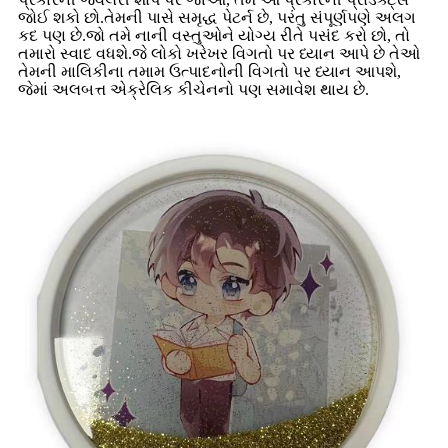
જોઈ શકો છો.તેમની પાસે સમૃદ્ધ પેટર્ન છે, પરંતુ સંપૂર્ણપણે અલગ
કદ પણ છે.જો તમે નાની વસ્તુઓને યોગ્ય રીતે પસંદ કરો છો, તો
તમારો સ્વાદ વધશે.જે લોકો ખરેખર વિગતો પર ધ્યાન આપે છે તેઓ
તેમની માલિકીના તમામ ઉત્પાદનોની વિગતો પર ધ્યાન આપશે,
જેમાં અલબત્ત એક્રેલિક કીચેનનો પણ સમાવેશ થાય છે.