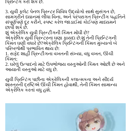
પ્રિન્ટિંગ કરી શકે છે.
3. યુવી ફ્લેટ પેનલ પ્રિન્ટર વિવિધ ઉદ્યોગો સાથે સુસંગત છે,
સામગ્રીને ધ્યાનમાં લીધા વિના, અને પરંપરાગત પ્રિન્ટીંગ પદ્ધતિને
સંપૂર્ણપણે દૂર કરીને, સ્પષ્ટ કરેલ જાડાઈમાં કોઈપણ માધ્યમને
છાપી શકે છે.
શું એક્રેલિક યુવી પ્રિન્ટીંગની કિંમત મોંઘી છે?
એક્રેલિક યુવી પ્રિન્ટરના ઘણા ફાયદા છે.શું તેની પ્રિન્ટિંગની
કિંમત ઘણી વધારે છે?એક્રેલિક પ્રિન્ટિંગની કિંમત મુખ્યત્વે બે
પરિબળોથી પ્રભાવિત થાય છે:
1. સફેદ શાહી પ્રિન્ટીંગના વખતની સંખ્યા, વધુ વખત, ઊંચી
કિંમત;
2. ઘરેલું ઉત્પાદનો માટે ઉપભોજ્ય વસ્તુઓની કિંમત ઓછી છે અને
આયાતી વસ્તુઓ માટે વધુ છે.
યુવી પ્રિન્ટિંગ પછીના એક્રેલિકની કલાત્મકતા અને સૌંદર્ય
શાસ્ત્રની દ્રષ્ટિએ ઊંચી કિંમત હોવાથી, તેની કિંમત સામાન્ય
એક્રેલિક કરતાં વધુ હશે.