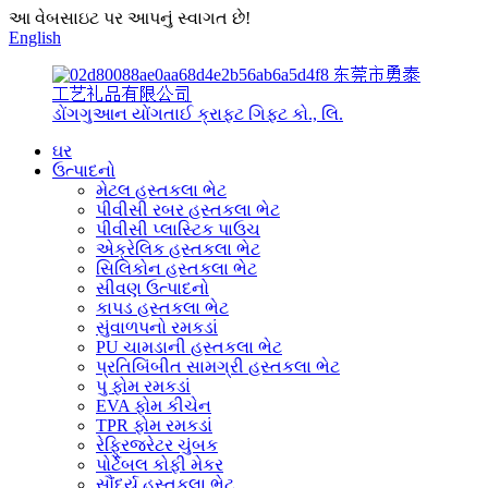
આ વેબસાઇટ પર આપનું સ્વાગત છે!
English
东莞市勇泰
工艺礼品有限公司
ડોંગગુઆન યોંગતાઈ ક્રાફ્ટ ગિફ્ટ કો., લિ.
ઘર
ઉત્પાદનો
મેટલ હસ્તકલા ભેટ
પીવીસી રબર હસ્તકલા ભેટ
પીવીસી પ્લાસ્ટિક પાઉચ
એક્રેલિક હસ્તકલા ભેટ
સિલિકોન હસ્તકલા ભેટ
સીવણ ઉત્પાદનો
કાપડ હસ્તકલા ભેટ
સુંવાળપનો રમકડાં
PU ચામડાની હસ્તકલા ભેટ
પ્રતિબિંબીત સામગ્રી હસ્તકલા ભેટ
પુ ફોમ રમકડાં
EVA ફોમ કીચેન
TPR ફોમ રમકડાં
રેફ્રિજરેટર ચુંબક
પોર્ટેબલ કોફી મેકર
સૌંદર્ય હસ્તકલા ભેટ