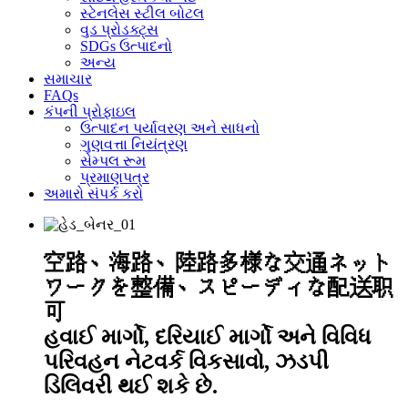
સ્ટેનલેસ સ્ટીલ બોટલ
વુડ પ્રોડક્ટ્સ
SDGs ઉત્પાદનો
અન્ય
સમાચાર
FAQs
કંપની પ્રોફાઇલ
ઉત્પાદન પર્યાવરણ અને સાધનો
ગુણવત્તા નિયંત્રણ
સેમ્પલ રૂમ
પ્રમાણપત્ર
અમારો સંપર્ક કરો
空路、海路、陸路多様な交通ネット
ワークを整備、スピーディな配送职
可
હવાઈ ​​માર્ગો, દરિયાઈ માર્ગો અને વિવિધ
પરિવહન નેટવર્ક વિકસાવો, ઝડપી
ડિલિવરી થઈ શકે છે.