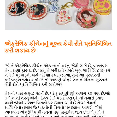
એક્રેલિક કીચેનનું મૂલ્ય કેવી રીતે પ્રતિબિંબિત
કરી શકાય છે
જો કે એક્રેલિક કીચેન એક નાની વસ્તુ જેવી લાગે છે, વાસ્તવમાં
તેના ઘણા ફાયદા છે, પરંતુ તે ખરીદતી વખતે ખૂબ જ વિશિષ્ટ છે.તમે
ગમે તે પ્રકારની જ્વેલરી શોપ પર જાઓ, તમે આ પ્રકારની
પ્રોડક્ટ્સ જોઈ શકો છો.તો આપણે એક્રેલિક કીચેનના મૂલ્યને
કેવી રીતે પ્રતિબિંબિત કરી શકીએ?
તેમની પાસે સમૃદ્ધ પેટર્ન છે, પરંતુ સંપૂર્ણપણે અલગ કદ પણ છે.જો
તમે નાની વસ્તુઓને યોગ્ય રીતે પસંદ કરો છો, તો તમારો સ્વાદ
વધશે.જેઓ ખરેખર વિગતો પર ધ્યાન આપે છે તેઓ તેમની
માલિકીના તમામ ઉત્પાદનોની વિગતો પર ધ્યાન આપશે, જેમાં
અલબત્ત એક્રેલિક કીચેનનો પણ સમાવેશ થાય છે!તમે ગમે તે
પ્રકારની જ્વેલરી શોપ પર જાઓ, તમે આ પ્રકારની પ્રોડક્ટ્સ