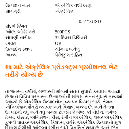
ઉત્પાદન નામ
એક્રેલિક વશીકરણ
સામગ્રી
એક્રેલિક
0.5～3USD
સંદર્ભ કિંમત
ઓછા ઓર્ડર કરો
500PCS
સોંપણી તારીખ
35 દિવસ ડિલિવરી
OEM
OK
ઉત્પાદન સ્થળ
ચીનમાં બનેલુ
અન્ય
પેકેજીંગ સહિત
શા માટે એક્રેલિક પ્રોડક્ટ્સ પ્રમોશનલ ભેટ
તરીકે યોગ્ય છે
તાજેતરના વર્ષોમાં, બજારની માંગમાં સતત સુધારો કરવામાં આવ્યો
છે અને વિવિધ પ્રકારના ઉત્પાદનોની માંગમાં સતત સુધારો કરવામાં
આવ્યો છે.એક્રેલિક ઉત્પાદનોના વ્યાપક વિકાસ સાથે, તેમના
એપ્લિકેશન ક્ષેત્રો વ્યાપક અને વિશાળ બન્યા છે, અને તેમના
ઉત્પાદનો વધુ અને વધુ બન્યા છે.જેમ કે બેજ, કી ચેઈન, લગેજ
ટૅગ્સ, કોસ્ટર, એનિમેશન કૌંસ, રંગીન એક્રેલિક, લેસર એક્રેલિક,
ડુંગળી પાવડર એક્રેલિક, ક્લિપ્સ, વગેરે. એક્રેલિક ઉત્પાદનો મૂળ
સિંગલ શૈલીથી આજના રંગીન સુધી વિકસિત થયા છે, અને દરેક