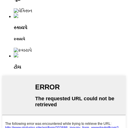
સ્કાયપે
સ્કાયપે
ટોચ