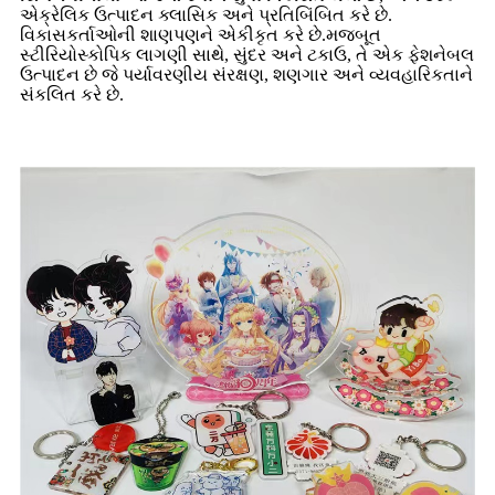
એક્રેલિક ઉત્પાદન ક્લાસિક અને પ્રતિબિંબિત કરે છે.
વિકાસકર્તાઓની શાણપણને એકીકૃત કરે છે.મજબૂત
સ્ટીરિયોસ્કોપિક લાગણી સાથે, સુંદર અને ટકાઉ, તે એક ફેશનેબલ
ઉત્પાદન છે જે પર્યાવરણીય સંરક્ષણ, શણગાર અને વ્યવહારિકતાને
સંકલિત કરે છે.