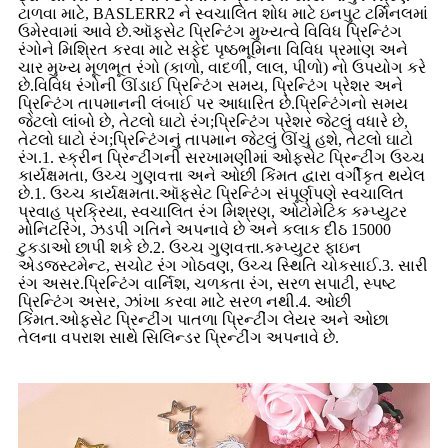
ટાળવા માટે, BASLERR2 ને સ્વચાલિત શોધ માટે ઇનપુટ ટર્મિનલમાં
ઉમેરવામાં આવે છે.ઑફસેટ પ્રિન્ટિંગ મુખ્યત્વે વિવિધ પ્રિન્ટિંગ
રંગોને મિશ્રિત કરવા માટે સફેદ પૃષ્ઠભૂમિના વિવિધ પ્રમાણ અને
ચાર મુખ્ય મૂળભૂત રંગો (કાળો, વાદળી, લાલ, પીળો) નો ઉપયોગ કરે
છે.વિવિધ રંગોની ઊંડાઈ પ્રિન્ટિંગ સમય, પ્રિન્ટિંગ પ્રેશર અને
પ્રિન્ટિંગ તાપમાનની લંબાઈ પર આધારિત છે.પ્રિન્ટિંગનો સમય
જેટલો લાંબો છે, તેટલો ઘાટો રંગ;પ્રિન્ટિંગ પ્રેશર જેટલું વધારે છે,
તેટલો ઘાટો રંગ;પ્રિન્ટિંગનું તાપમાન જેટલું ઊંચું હશે, તેટલો ઘાટો
રંગ.1. સ્ક્રીન પ્રિન્ટીંગની સરખામણીમાં ઓફસેટ પ્રિન્ટીંગ ઉચ્ચ
કાર્યક્ષમતા, ઉચ્ચ ગુણવત્તા અને ઓછી કિંમત દ્વારા વર્ગીકૃત થયેલ
છે.1. ઉચ્ચ કાર્યક્ષમતા.ઑફસેટ પ્રિન્ટિંગ સંપૂર્ણપણે સ્વચાલિત
પ્રવાહ પ્રક્રિયા, સ્વચાલિત રંગ મિશ્રણ, ઓટોમેટિક કમ્પ્યુટર
મોનિટરિંગ, ઝડપી ગતિને અપનાવે છે અને કલાક દીઠ 15000
ટુકડાઓ છાપી શકે છે.2. ઉચ્ચ ગુણવત્તા.કમ્પ્યુટર ફાઇન
એડજસ્ટમેન્ટ, સચોટ રંગ ગોઠવણ, ઉચ્ચ સ્થિતિ ચોકસાઈ.3. સારી
રંગ અસર.પ્રિન્ટિંગ વાર્નિશ, ચળકતા રંગ, સરળ સપાટી, સ્પષ્ટ
પ્રિન્ટિંગ અસર, ઝાંખા કરવા માટે સરળ નથી.4. ઓછી
કિંમત.ઓફસેટ પ્રિન્ટીંગ પાતળા પ્રિન્ટીંગ લેયર અને ઓછા
તેલના વપરાશ સાથે સિલિન્ડર પ્રિન્ટીંગ અપનાવે છે.