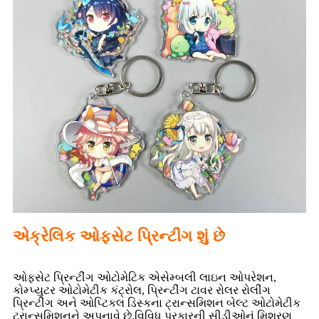
એક્રેલિક ઓફસેટ પ્રિન્ટીંગ શું છે
ઓફસેટ પ્રિન્ટીંગ ઓટોમેટિક એસેમ્બલી લાઇન ઓપરેશન,
કોમ્પ્યુટર ઓટોમેટીક કંટ્રોલ, પ્રિન્ટીંગ ટાવર રોલર રોલીંગ
પ્રિન્ટીંગ અને ઓપ્ટિકલ ડિસ્કના ટ્રાન્સમિશન બેલ્ટ ઓટોમેટીક
ટ્રાન્સમિશનને અપનાવે છે.વિવિધ પ્રકારની સીડીઓનું મિશ્રણ