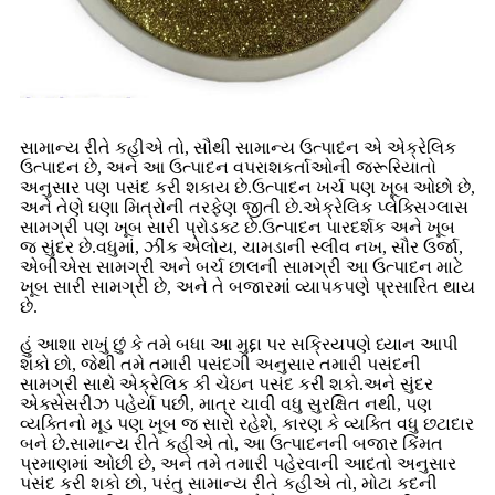
સામાન્ય રીતે કહીએ તો, સૌથી સામાન્ય ઉત્પાદન એ એક્રેલિક
ઉત્પાદન છે, અને આ ઉત્પાદન વપરાશકર્તાઓની જરૂરિયાતો
અનુસાર પણ પસંદ કરી શકાય છે.ઉત્પાદન ખર્ચ પણ ખૂબ ઓછો છે,
અને તેણે ઘણા મિત્રોની તરફેણ જીતી છે.એક્રેલિક પ્લેક્સિગ્લાસ
સામગ્રી પણ ખૂબ સારી પ્રોડક્ટ છે.ઉત્પાદન પારદર્શક અને ખૂબ
જ સુંદર છે.વધુમાં, ઝીંક એલોય, ચામડાની સ્લીવ નખ, સૌર ઉર્જા,
એબીએસ સામગ્રી અને બર્ચ છાલની સામગ્રી આ ઉત્પાદન માટે
ખૂબ સારી સામગ્રી છે, અને તે બજારમાં વ્યાપકપણે પ્રસારિત થાય
છે.
હું આશા રાખું છું કે તમે બધા આ મુદ્દા પર સક્રિયપણે ધ્યાન આપી
શકો છો, જેથી તમે તમારી પસંદગી અનુસાર તમારી પસંદની
સામગ્રી સાથે એક્રેલિક કી ચેઇન પસંદ કરી શકો.અને સુંદર
એક્સેસરીઝ પહેર્યા પછી, માત્ર ચાવી વધુ સુરક્ષિત નથી, પણ
વ્યક્તિનો મૂડ પણ ખૂબ જ સારો રહેશે, કારણ કે વ્યક્તિ વધુ છટાદાર
બને છે.સામાન્ય રીતે કહીએ તો, આ ઉત્પાદનની બજાર કિંમત
પ્રમાણમાં ઓછી છે, અને તમે તમારી પહેરવાની આદતો અનુસાર
પસંદ કરી શકો છો, પરંતુ સામાન્ય રીતે કહીએ તો, મોટા કદની