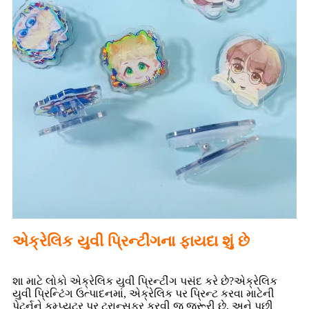
એક્રેલિક યુવી પ્રિન્ટીંગના ફાયદા શું છે
શા માટે લોકો એક્રેલિક યુવી પ્રિન્ટીંગ પસંદ કરે છે?એક્રેલિક
યુવી પ્રિન્ટિંગ ઉત્પાદનમાં, એક્રેલિક પર પ્રિન્ટ કરવા માટેની
પેટર્નને કમ્પ્યુટર પર ટ્રાન્સફર કરવી જ જરૂરી છે, અને પછી