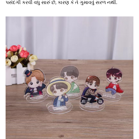
પસંદગી કરવી વધુ સારું છે, કારણ કે તે ગુમાવવું સરળ નથી.