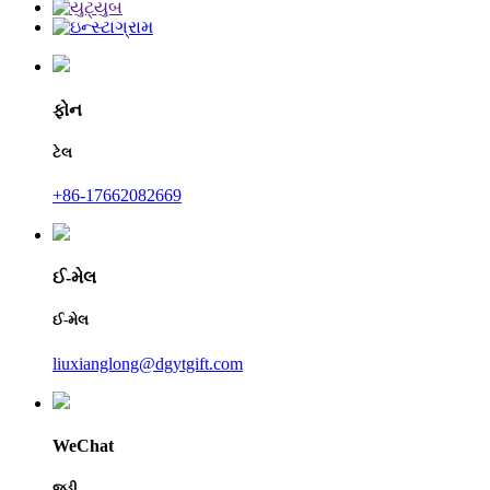
ફોન
ટેલ
+86-17662082669
ઈ-મેલ
ઈ-મેલ
liuxianglong@dgytgift.com
WeChat
જુડી