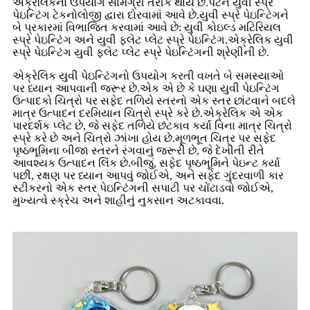
એક્રેલિકનો ઉપયોગ સામગ્રી તરીકે થાય છે.પેટર્ન યુવી સ્પ્રે
પેઇન્ટિંગ ટેકનોલોજી દ્વારા દોરવામાં આવે છે.યુવી સ્પ્રે પેઇન્ટિંગને
બે પ્રકારમાં વિભાજિત કરવામાં આવે છે: યુવી કોઇલ્ડ મટિરિયલ
સ્પ્રે પેઇન્ટિંગ અને યુવી ફ્લેટ પ્લેટ સ્પ્રે પેઇન્ટિંગ.એક્રેલિક યુવી
સ્પ્રે પેઇન્ટિંગ યુવી ફ્લેટ પ્લેટ સ્પ્રે પેઇન્ટિંગની શ્રેણીની છે.
એક્રેલિક યુવી પેઇન્ટિંગનો ઉપયોગ કરતી વખતે બે સમસ્યાઓ
પર ધ્યાન આપવાની જરૂર છે.એક એ છે કે ઘણા યુવી પેઇન્ટિંગ
ઉત્પાદકો ચિત્રો પર સફેદ તળિયે સ્તરનો એક સ્તર છાંટવાને બદલે
માત્ર ઉત્પાદન દરમિયાન ચિત્રો સ્પ્રે કરે છે.એક્રેલિક એ એક
પારદર્શક પ્લેટ છે, જે સફેદ તળિયે છંટકાવ કર્યા વિના માત્ર ચિત્રો
સ્પ્રે કરે છે અને ચિત્રો ઝાંખા હોય છે.મૂળભૂત ચિત્ર પર સફેદ
પૃષ્ઠભૂમિના બીજા સ્તરને રંગવાનું જરૂરી છે, જે દેખીતી રીતે
આવશ્યક ઉત્પાદન લિંક છે.બીજું, સફેદ પૃષ્ઠભૂમિને પેઇન્ટ કર્યા
પછી, રક્ષણ પર ધ્યાન આપવું જોઈએ, અને સફેદ ગુંદરવાળી કાર
સ્ટીકરનો એક સ્તર પેઇન્ટિંગની સપાટી પર ચોંટાડવો જોઈએ,
મુખ્યત્વે સ્ક્રેચ અને શાહીનું નુકસાન અટકાવવા.