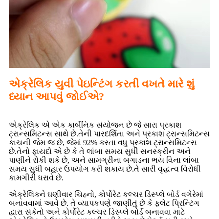
એક્રેલિક યુવી પેઇન્ટિંગ કરતી વખતે મારે શું
ધ્યાન આપવું જોઈએ?
એક્રેલિક એ એક કાર્બનિક સંયોજન છે જે સારા પ્રકાશ
ટ્રાન્સમિટન્સ સાથે છે.તેની પારદર્શિતા અને પ્રકાશ ટ્રાન્સમિટન્સ
કાચની જેમ જ છે, જેમાં 92% કરતા વધુ પ્રકાશ ટ્રાન્સમિટન્સ
છે.તેનો ફાયદો એ છે કે તે લાંબા સમય સુધી સનસ્ક્રીન અને
પાણીને રોકી શકે છે, અને સામગ્રીના બગાડના ભય વિના લાંબા
સમય સુધી બહાર ઉપયોગ કરી શકાય છે.તે સારી વૃદ્ધત્વ વિરોધી
કામગીરી ધરાવે છે.
એક્રેલિકને ઘણીવાર ચિહ્નો, કોર્પોરેટ કલ્ચર ડિસ્પ્લે બોર્ડ વગેરેમાં
બનાવવામાં આવે છે. તે વ્યાપકપણે જાણીતું છે કે ફ્લેટ પ્રિન્ટિંગ
દ્વારા સંકેતો અને કોર્પોરેટ કલ્ચર ડિસ્પ્લે બોર્ડ બનાવવા માટે