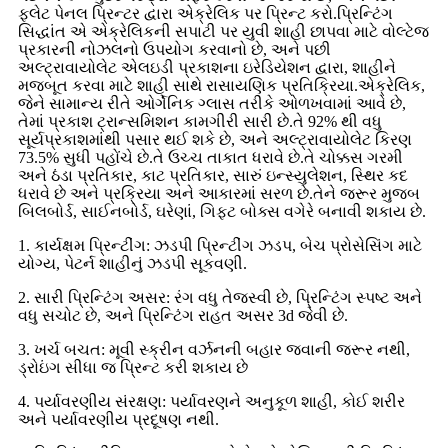
ફ્લેટ પેનલ પ્રિન્ટર દ્વારા એક્રેલિક પર પ્રિન્ટ કરો.પ્રિન્ટિંગ
સિદ્ધાંત એ એક્રેલિકની સપાટી પર યુવી શાહી છાપવા માટે વોલ્ટેજ
પ્રકારની નોઝલનો ઉપયોગ કરવાનો છે, અને પછી
અલ્ટ્રાવાયોલેટ એલઇડી પ્રકાશના ઇરેડિયેશન દ્વારા, શાહીને
મજબૂત કરવા માટે શાહી સાથે રાસાયણિક પ્રતિક્રિયા.એક્રેલિક,
જેને સામાન્ય રીતે ઓર્ગેનિક ગ્લાસ તરીકે ઓળખવામાં આવે છે,
તેમાં પ્રકાશ ટ્રાન્સમિશન કામગીરી સારી છે.તે 92% થી વધુ
સૂર્યપ્રકાશમાંથી પસાર થઈ શકે છે, અને અલ્ટ્રાવાયોલેટ કિરણ
73.5% સુધી પહોંચે છે.તે ઉચ્ચ તાકાત ધરાવે છે.તે ચોક્કસ ગરમી
અને ઠંડા પ્રતિકાર, કાટ પ્રતિકાર, સારું ઇન્સ્યુલેશન, સ્થિર કદ
ધરાવે છે અને પ્રક્રિયા અને આકારમાં સરળ છે.તેને જરૂર મુજબ
બિલબોર્ડ, સાઈનબોર્ડ, ઘરેણાં, ગિફ્ટ બોક્સ વગેરે બનાવી શકાય છે.
1. કાર્યક્ષમ પ્રિન્ટીંગ: ઝડપી પ્રિન્ટીંગ ઝડપ, બેચ પ્રોસેસિંગ માટે
યોગ્ય, પેટર્ન શાહીનું ઝડપી સૂકવણી.
2. સારી પ્રિન્ટિંગ અસર: રંગ વધુ તેજસ્વી છે, પ્રિન્ટિંગ સ્પષ્ટ અને
વધુ સચોટ છે, અને પ્રિન્ટિંગ રાહત અસર 3d જેવી છે.
3. ખર્ચ બચત: મૂવી સ્ક્રીન વર્ઝનની બહાર જવાની જરૂર નથી,
ડ્રોઇંગ સીધા જ પ્રિન્ટ કરી શકાય છે
4. પર્યાવરણીય સંરક્ષણ: પર્યાવરણને અનુકૂળ શાહી, કોઈ શરીર
અને પર્યાવરણીય પ્રદૂષણ નથી.