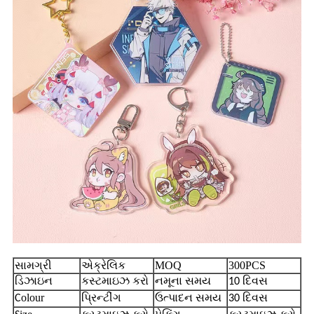
સામગ્રી
એક્રેલિક
MOQ
300PCS
ડિઝાઇન
કસ્ટમાઇઝ કરો
નમૂના સમય
10 દિવસ
olour
ઉત્પાદન સમય
C
પ્રિન્ટીંગ
30 દિવસ