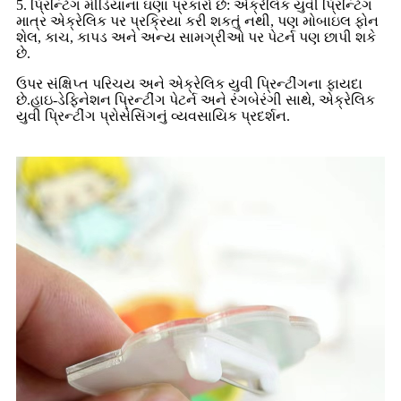
5. પ્રિન્ટિંગ મીડિયાના ઘણા પ્રકારો છે: એક્રેલિક યુવી પ્રિન્ટિંગ
માત્ર એક્રેલિક પર પ્રક્રિયા કરી શકતું નથી, પણ મોબાઇલ ફોન
શેલ, કાચ, કાપડ અને અન્ય સામગ્રીઓ પર પેટર્ન પણ છાપી શકે
છે.
ઉપર સંક્ષિપ્ત પરિચય અને એક્રેલિક યુવી પ્રિન્ટીંગના ફાયદા
છે.હાઇ-ડેફિનેશન પ્રિન્ટીંગ પેટર્ન અને રંગબેરંગી સાથે, એક્રેલિક
યુવી પ્રિન્ટીંગ પ્રોસેસિંગનું વ્યવસાયિક પ્રદર્શન.