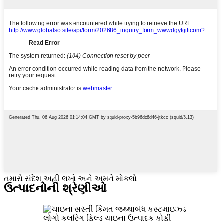
તમારો સંદેશ અહીં લખો અને અમને મોકલો
ઉત્પાદનોની શ્રેણીઓ