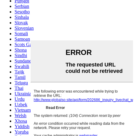
Punjabi
Serbian
Sesotho
Sinhala
Slovak
Slovenian
Somali
Samoan
Scots Gaelic
Shona
Sindhi
Sundanese
Swahili
Tajik
Tamil
Telugu
Thai
Ukrainian
Urdu
Uzbek
Vietnamese
Welsh
Xhosa
Yiddish
Yoruba