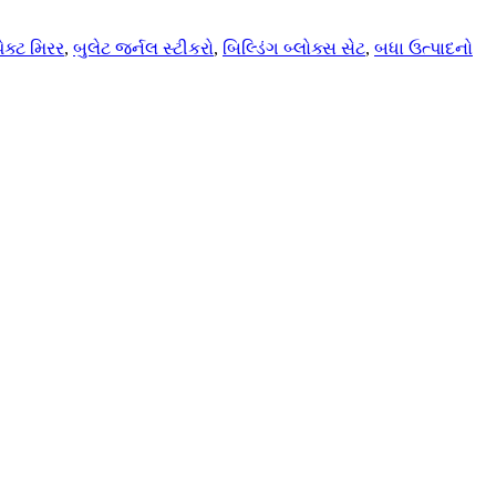
પેક્ટ મિરર
,
બુલેટ જર્નલ સ્ટીકરો
,
બિલ્ડિંગ બ્લોક્સ સેટ
,
બધા ઉત્પાદનો