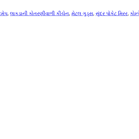
મેપ
,
લાકડાની કોતરણીવાળી કીચેન
,
મેટલ ગુડ્સ
,
સુંદર પોકેટ મિરર
,
કોમ્