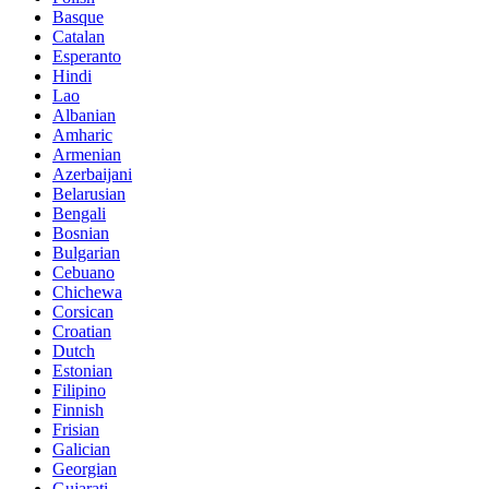
Basque
Catalan
Esperanto
Hindi
Lao
Albanian
Amharic
Armenian
Azerbaijani
Belarusian
Bengali
Bosnian
Bulgarian
Cebuano
Chichewa
Corsican
Croatian
Dutch
Estonian
Filipino
Finnish
Frisian
Galician
Georgian
Gujarati