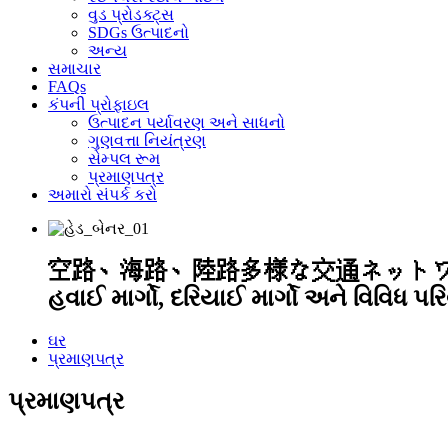
વુડ પ્રોડક્ટ્સ
SDGs ઉત્પાદનો
અન્ય
સમાચાર
FAQs
કંપની પ્રોફાઇલ
ઉત્પાદન પર્યાવરણ અને સાધનો
ગુણવત્તા નિયંત્રણ
સેમ્પલ રૂમ
પ્રમાણપત્ર
અમારો સંપર્ક કરો
空路、海路、陸路多様な交通ネット
હવાઈ ​​માર્ગો, દરિયાઈ માર્ગો અને વિવિધ 
ઘર
પ્રમાણપત્ર
પ્રમાણપત્ર