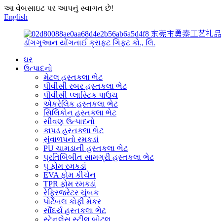
આ વેબસાઇટ પર આપનું સ્વાગત છે!
English
东莞市勇泰工艺礼
ડોંગગુઆન યોંગતાઈ ક્રાફ્ટ ગિફ્ટ કો., લિ.
ઘર
ઉત્પાદનો
મેટલ હસ્તકલા ભેટ
પીવીસી રબર હસ્તકલા ભેટ
પીવીસી પ્લાસ્ટિક પાઉચ
એક્રેલિક હસ્તકલા ભેટ
સિલિકોન હસ્તકલા ભેટ
સીવણ ઉત્પાદનો
કાપડ હસ્તકલા ભેટ
સુંવાળપનો રમકડાં
PU ચામડાની હસ્તકલા ભેટ
પ્રતિબિંબીત સામગ્રી હસ્તકલા ભેટ
પુ ફોમ રમકડાં
EVA ફોમ કીચેન
TPR ફોમ રમકડાં
રેફ્રિજરેટર ચુંબક
પોર્ટેબલ કોફી મેકર
સૌંદર્ય હસ્તકલા ભેટ
સ્ટેનલેસ સ્ટીલ બોટલ