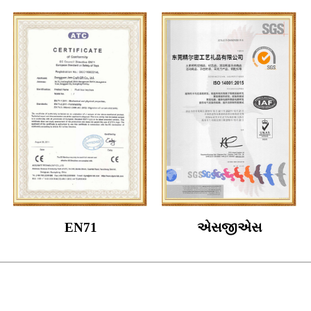
EN71
એસજીએસ