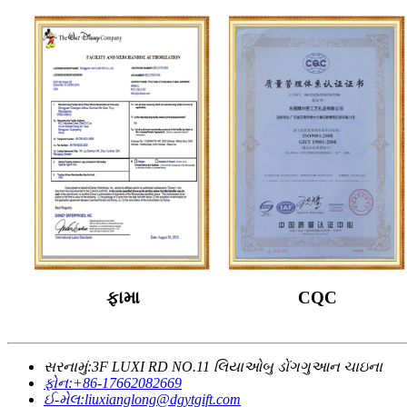
ફામા
CQC
સરનામું:
3F LUXI RD NO.11 લિયાઓબુ ડોંગગુઆન ચાઇના
ફોન:
+86-17662082669
ઈ-મેલ:
liuxianglong@dgytgift.com