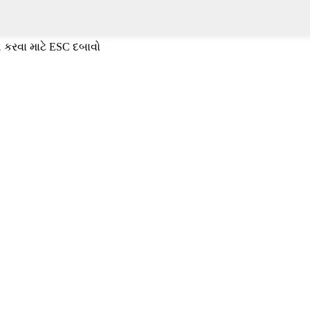
 કરવા માટે ESC દબાવો