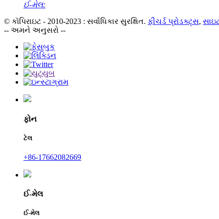
ઈ-મેલ:
© કૉપિરાઇટ - 2010-2023 : સર્વાધિકાર સુરક્ષિત.
ફીચર્ડ પ્રોડક્ટ્સ
,
સાઇટ
-- અમને અનુસરો --
ફોન
ટેલ
+86-17662082669
ઈ-મેલ
ઈ-મેલ