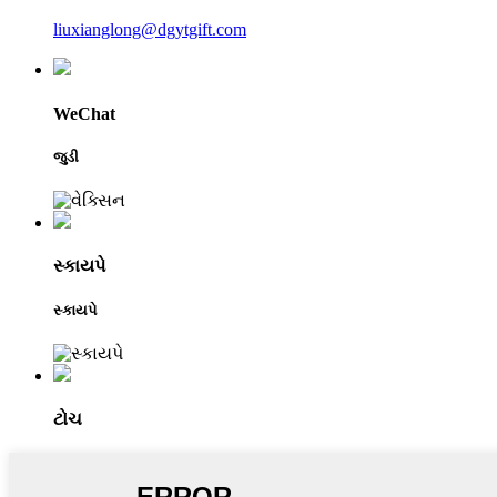
liuxianglong@dgytgift.com
WeChat
જુડી
સ્કાયપે
સ્કાયપે
ટોચ