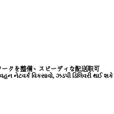
ワークを整備、スピーディな配送职可
પરિવહન નેટવર્ક વિકસાવો, ઝડપી ડિલિવરી થઈ શકે 