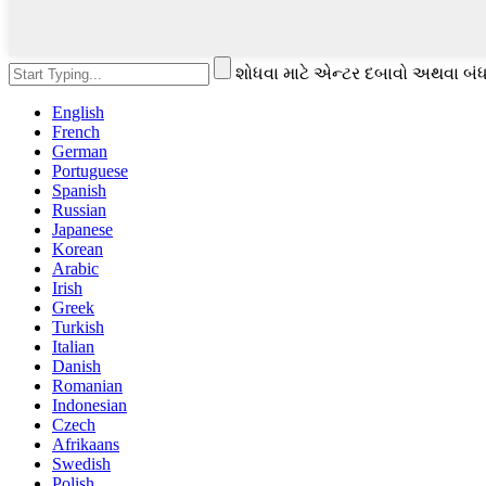
શોધવા માટે એન્ટર દબાવો અથવા બંધ
English
French
German
Portuguese
Spanish
Russian
Japanese
Korean
Arabic
Irish
Greek
Turkish
Italian
Danish
Romanian
Indonesian
Czech
Afrikaans
Swedish
Polish